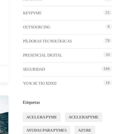
21
KEYPYME
6
OUTSOURCING
78
PÍLDORAS TECNOLÓGICAS
34
PRESENCIAL DIGITAL
106
SEGURIDAD
10
YO K SE TIO XDXD
Etiquetas
ACELERA PYME
ACELERAPYME
AYUDAS PARA PYMES
AZURE