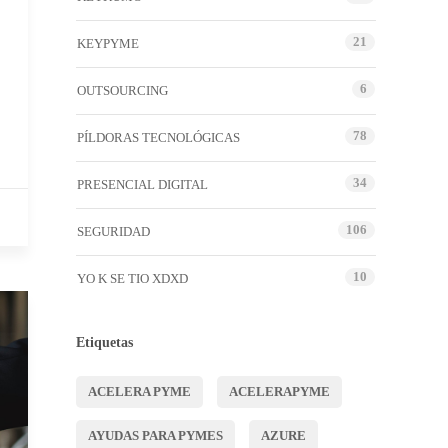
21
KEYPYME
6
OUTSOURCING
78
PÍLDORAS TECNOLÓGICAS
34
PRESENCIAL DIGITAL
106
SEGURIDAD
10
YO K SE TIO XDXD
Etiquetas
ACELERA PYME
ACELERAPYME
AYUDAS PARA PYMES
AZURE