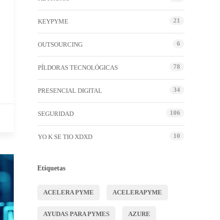
21
KEYPYME
6
OUTSOURCING
78
PÍLDORAS TECNOLÓGICAS
34
PRESENCIAL DIGITAL
106
SEGURIDAD
10
YO K SE TIO XDXD
Etiquetas
ACELERA PYME
ACELERAPYME
AYUDAS PARA PYMES
AZURE