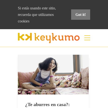
Si estás usando este sitio,
recuerda que
utilizamos
Got it!
cookies
Categoría:
yo k se tio xdxd
Home
yo k se tio xdxd
¿Te aburres en casa?: