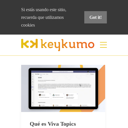
Si estás usando este sitio,
recuerda que
utilizamos
Got it!
cookies
Etiqueta:
teletrabajo
Home
teletrabajo
Qué es Viva Topics