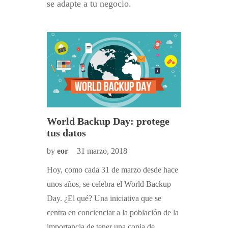
se adapte a tu negocio.
pre
World Backup Day: protege
Todo l
ackup
tus datos
quiso s
pero nu
by
eor
31 marzo, 2018
pregun
Hoy, como cada 31 de marzo desde hace
by
eor
unos años, se celebra el World Backup
arte a una
Si nunca 
Day. ¿El qué? Una iniciativa que se
ión,
pérdida c
centra en concienciar a la población de la
amos
probablem
importancia de tener una copia de