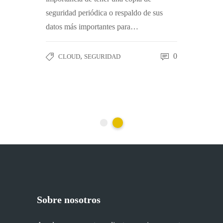
 una
exagerand
seguridad periódica o respaldo de sus
o backup
copia de 
datos más importantes para…
empresa.
– de los a
Desde mes
,
0
CLOUD
SEGURIDAD
doctorale
1
CLOU
Sobre nosotros