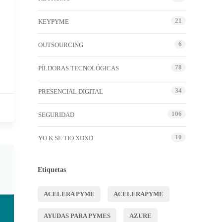
21
KEYPYME
6
OUTSOURCING
78
PÍLDORAS TECNOLÓGICAS
34
PRESENCIAL DIGITAL
106
SEGURIDAD
10
YO K SE TIO XDXD
Etiquetas
ACELERA PYME
ACELERAPYME
AYUDAS PARA PYMES
AZURE