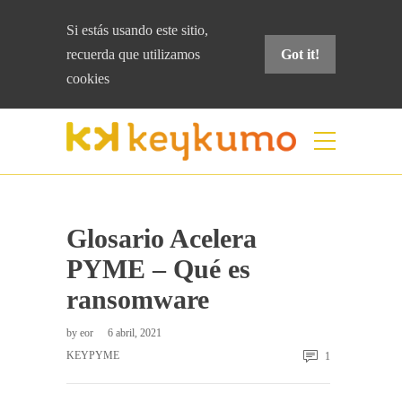
Si estás usando este sitio,
recuerda que
utilizamos
Got it!
cookies
Blog
Home
keyPYME
Glosario Acelera PYME
– Qué es ransomware
Glosario Acelera
PYME – Qué es
ransomware
by
eor
6 abril, 2021
KEYPYME
1