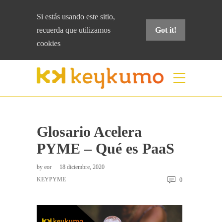
Si estás usando este sitio,
recuerda que
utilizamos
Got it!
cookies
Blog
Home
keyPYME
Glosario Acelera PYME
– Qué es PaaS
Glosario Acelera
PYME – Qué es PaaS
by
eor
18 diciembre, 2020
KEYPYME
0