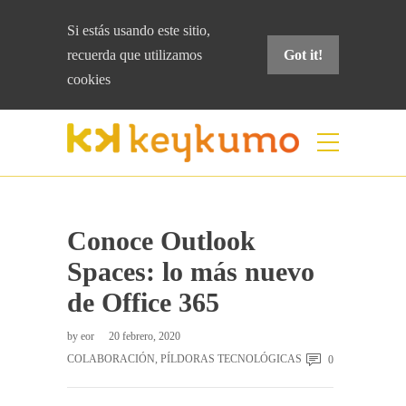
Si estás usando este sitio,
recuerda que
utilizamos
Got it!
cookies
Blog
Home
Píldoras tecnológicas
Conoce
Outlook Spaces: lo más nuevo de Office 365
Conoce Outlook
Spaces: lo más nuevo
de Office 365
by
eor
20 febrero, 2020
COLABORACIÓN
,
PÍLDORAS TECNOLÓGICAS
0