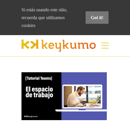
Si estás usando este sitio,
recuerda que
utilizamos
Got it!
cookies
Blog
Home
Colaboración
[Tutorial Teams] El
espacio de trabajo