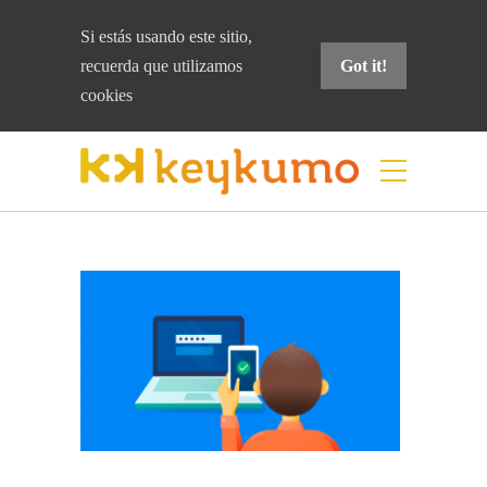
Si estás usando este sitio,
recuerda que
utilizamos
Got it!
cookies
Blog
Home
Seguridad
Por qué usar la
verificación en dos pasos