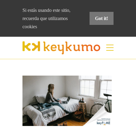
Si estás usando este sitio,
recuerda que
utilizamos
Got it!
cookies
Blog
Home
keyPYME
Para qué sirve Acelera
PYME