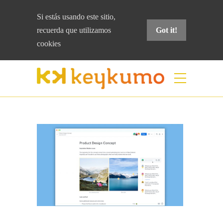
Si estás usando este sitio,
recuerda que
utilizamos
Got it!
cookies
Blog
Home
Colaboración
Dropbox Paper:
tutorial