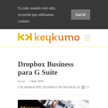
Si estás usando este sitio,
recuerda que
utilizamos
Got it!
cookies
Blog
Home
Píldoras tecnológicas
Dropbox
Business para G Suite
Dropbox Business
para G Suite
by
eor
7 abril, 2019
COLABORACIÓN
,
PÍLDORAS TECNOLÓGICAS
0