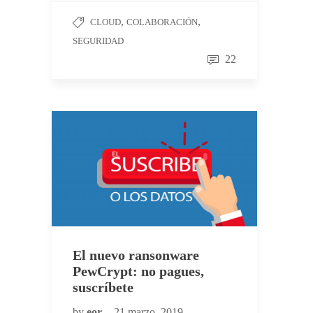
,
,
CLOUD
COLABORACIÓN
SEGURIDAD
22
El nuevo ransonware
PewCrypt: no pagues,
suscríbete
by
eor
21 marzo, 2019