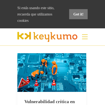
Si estás usando este sitio,
recuerda que
utilizamos
Got it!
cookies
Etiqueta:
ciberseguridad
Home
ciberseguridad
Vulnerabilidad crítica en