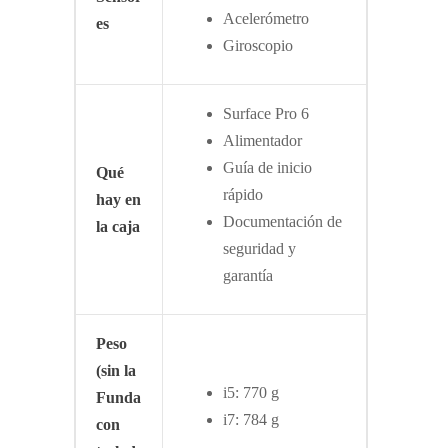
Acelerómetro
es
Giroscopio
Surface Pro 6
Alimentador
Guía de inicio
Qué
rápido
hay en
Documentación de
la caja
seguridad y
garantía
Peso
(sin la
i5: 770 g
Funda
i7: 784 g
con