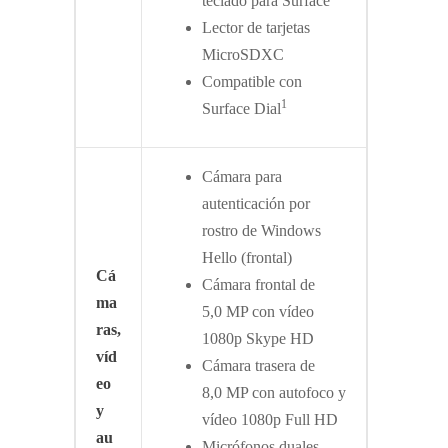
teclado para Surface
Lector de tarjetas
MicroSDXC
Compatible con
1
Surface Dial
Cámara para
autenticación por
rostro de Windows
Hello (frontal)
Cá
Cámara frontal de
ma
5,0 MP con vídeo
ras,
1080p Skype HD
víd
Cámara trasera de
eo
8,0 MP con autofoco y
y
vídeo 1080p Full HD
au
Micrófonos duales