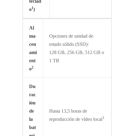
teclad
1
o
)
Al
ma
Opciones de unidad de
cen
estado sólido (SSD):
ami
128 GB, 256 GB, 512 GB o
ent
1 TB
2
o
Du
rac
ión
de
Hasta 13,5 horas de
3
la
reproducción de vídeo local
bat
erí