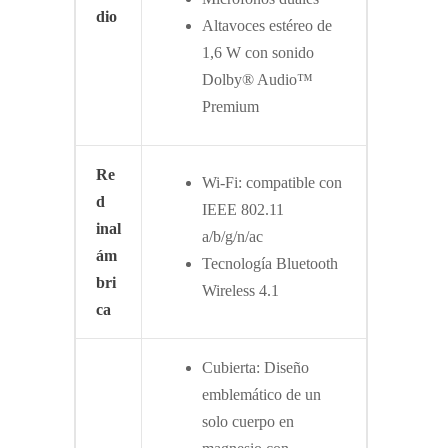
dio
Altavoces estéreo de
1,6 W con sonido
Dolby® Audio™
Premium
Re
Wi-Fi: compatible con
d
IEEE 802.11
inal
a/b/g/n/ac
ám
Tecnología Bluetooth
bri
Wireless 4.1
ca
Cubierta: Diseño
emblemático de un
solo cuerpo en