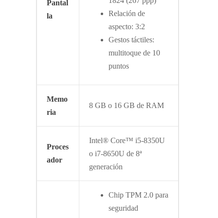
1824 (267 ppp)
Pantal
Relación de
la
aspecto: 3:2
Gestos táctiles:
multitoque de 10
puntos
Memo
8 GB o 16 GB de RAM
ria
Intel® Core™ i5-8350U
Proces
o i7-8650U de 8ª
ador
generación
Chip TPM 2.0 para
seguridad