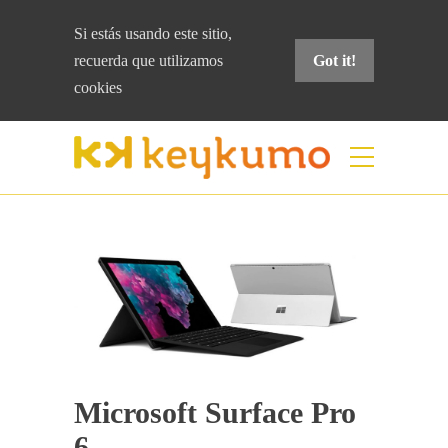
Si estás usando este sitio,
recuerda que
utilizamos
Got it!
cookies
Blog
Home
Colaboración
Microsoft Surface Pro
6
Microsoft Surface Pro
6