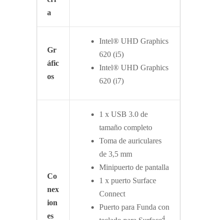
a
Intel® UHD Graphics
Gr
620 (i5)
áfic
Intel® UHD Graphics
os
620 (i7)
1 x USB 3.0 de
tamaño completo
Toma de auriculares
de 3,5 mm
Minipuerto de pantalla
Co
1 x puerto Surface
nex
Connect
ion
Puerto para Funda con
es
4