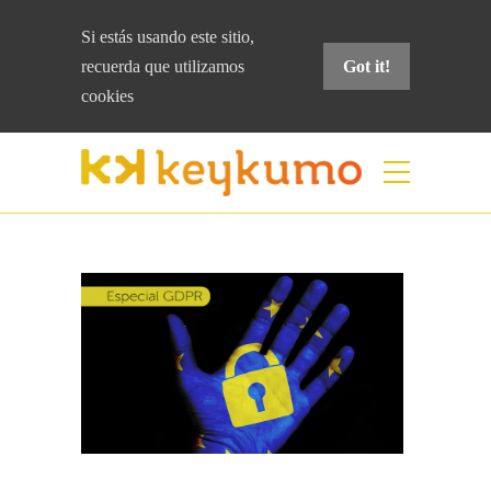
Si estás usando este sitio,
recuerda que
utilizamos
Got it!
cookies
Blog
Home
Seguridad
Especial GDPR: ¿Qué
hacer si retiran el consentimiento?