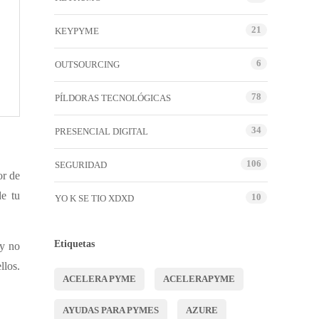
21
KEYPYME
6
OUTSOURCING
78
PÍLDORAS TECNOLÓGICAS
34
PRESENCIAL DIGITAL
106
SEGURIDAD
or de
de tu
10
YO K SE TIO XDXD
Etiquetas
 y no
llos.
ACELERA PYME
ACELERAPYME
AYUDAS PARA PYMES
AZURE