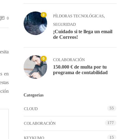
0
,
PÍLDORAS TECNOLÓGICAS
0
SEGURIDAD
¡Cuidado si te llega un email
de Correos!
esita
0
COLABORACIÓN
150.000 € de multa por tu
programa de contabilidad
as en
estas
ación
Categorías
55
CLOUD
177
COLABORACIÓN
15
KEYKUMO