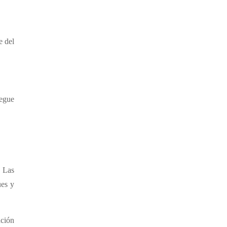
e del
egue
. Las
ues y
ación