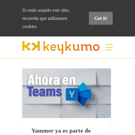
Si estás usando este sitio,
recuerda que
utilizamos
Got it!
cookies
Etiqueta:
yammer
Home
yammer
Yammer ya es parte de