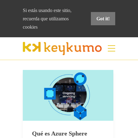
Si estás usando este sitio,
recuerda que
utilizamos
Got it!
cookies
Etiqueta:
Windows IOT
Home
Windows IOT
Qué es Azure Sphere