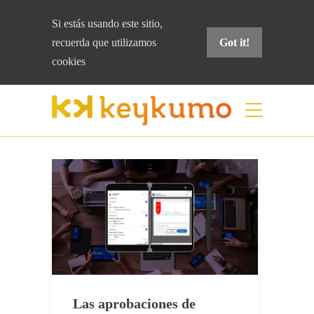
Si estás usando este sitio,
recuerda que
utilizamos
Got it!
cookies
Etiqueta:
turnos
Home
turnos
Las aprobaciones de