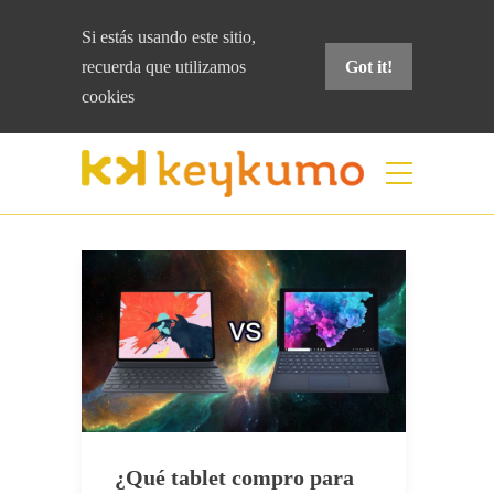
Si estás usando este sitio,
recuerda que
utilizamos
Got it!
cookies
Etiqueta:
ipad pro
Home
ipad pro
¿Qué tablet compro para