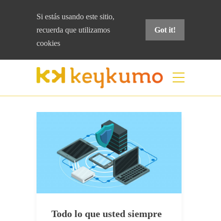
Si estás usando este sitio,
recuerda que
utilizamos
Got it!
cookies
Etiqueta:
bakcup
Home
bakcup
Todo lo que usted siempre