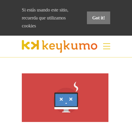
Si estás usando este sitio,
recuerda que
utilizamos
Got it!
cookies
Blog
Home
Colaboración
Iconos de error en
Dropbox