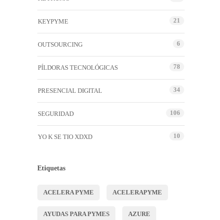
21
KEYPYME
6
OUTSOURCING
78
PÍLDORAS TECNOLÓGICAS
34
PRESENCIAL DIGITAL
106
SEGURIDAD
10
YO K SE TIO XDXD
Etiquetas
ACELERA PYME
ACELERAPYME
AYUDAS PARA PYMES
AZURE