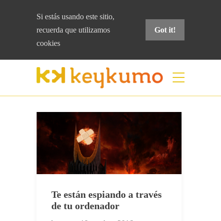
Si estás usando este sitio,
recuerda que
utilizamos
Got it!
cookies
Etiqueta:
tapar la cámara
Home
tapar la cámara
Te están espiando a través
de tu ordenador