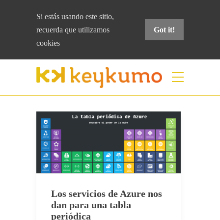
Si estás usando este sitio,
recuerda que
utilizamos
Got it!
cookies
Etiqueta:
tabla periódica
Home
tabla periódica
Los servicios de Azure nos
dan para una tabla
periódica