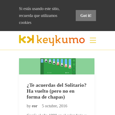
Si estás usando este sitio,
recuerda que
utilizamos
Got it!
cookies
Etiqueta:
solitario
Home
solitario
¿Te acuerdas del Solitario?
Ha vuelto (pero no en
forma de chapas)
by
eor
5 octubre, 2016