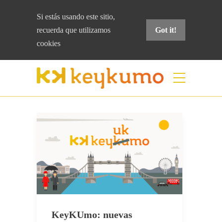
Si estás usando este sitio,
recuerda que
utilizamos
Got it!
cookies
Etiqueta:
emea
Home
emea
KeyKUmo: nuevas