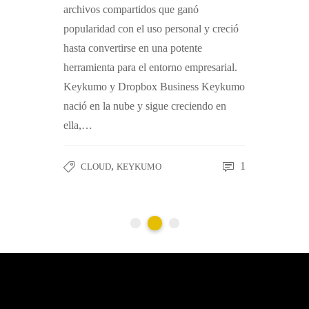
rtners en
nos ha inv
archivos compartidos que ganó
e partners
para que 
popularidad con el uso personal y creció
 nuestro
en Dropbo
hasta convertirse en una potente
ners de
europeos.
herramienta para el entorno empresarial.
do en
otras em
Keykumo y Dropbox Business Keykumo
opbox
trabajamo
nació en la nube y sigue creciendo en
solución,
ella,…
nuestros
0
,
1
CLOUD
KEYKUMO
CLOU