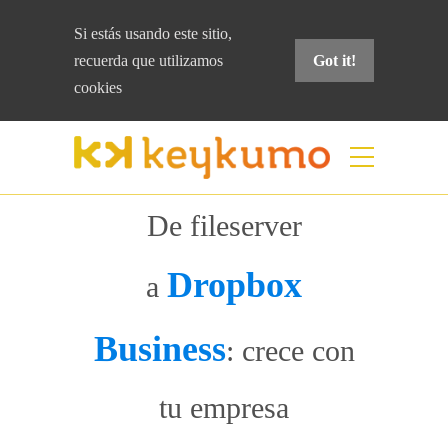
Si estás usando este sitio,
recuerda que
utilizamos
Got it!
cookies
De fileserver
Dropbox
a
Business
: crece con
tu empresa