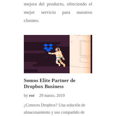
mejora del producto, ofreciendo el
mejor servicio para nuestros
clientes.
Somos Elite Partner de
My Exp
pbox
Dropbox Business
nuestr
Dropbo
by
eor
29 marzo, 2019
by
eor
¿Conoces Dropbox? Una solución de
su primer
¡Estamos 
almacenamiento y uso compartido de