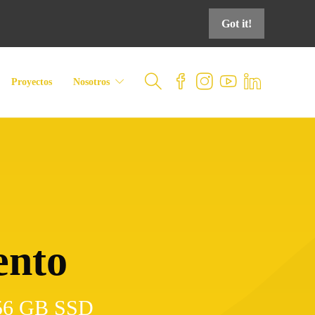
Got it!
Proyectos
Nosotros
ento
256 GB SSD