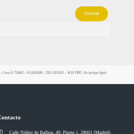
2.3" - Core i5 7300U - 8 GB RAM - 256 GB SSD – W10 PRO. No incluye lápiz.
Contacto
Calle Núñez de Balboa, 49. Planta 1, 28001 (Madrid)